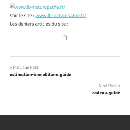
Voir le site :
www.lb-naturopathe.fr/
Les deniers articles du site :
Navigation
Previous Post
estimation-immobiliere.guide
de
Next Post
l’article
cadeau.guide